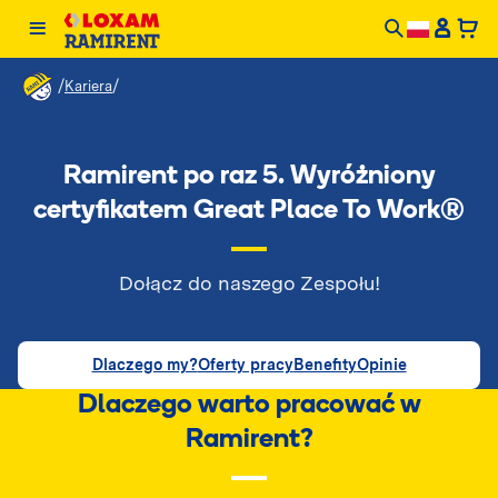
/
/
Kariera
Ramirent po raz 5. Wyróżniony
certyfikatem Great Place To Work®
Dołącz do naszego Zespołu!
Dlaczego my?
Oferty pracy
Benefity
Opinie
Dlaczego warto pracować w
Ramirent?