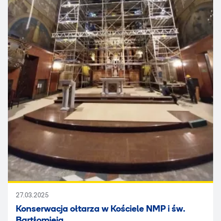
27.03.2025
Konserwacja ołtarza w Kościele NMP i św.
Bartłomieja