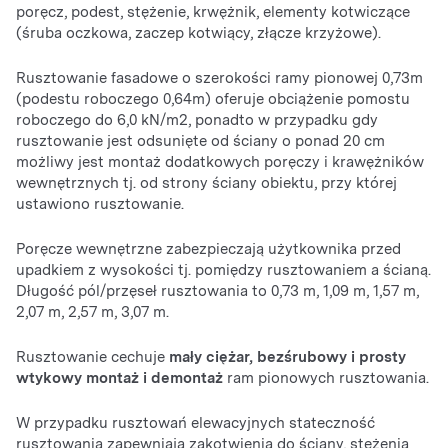
poręcz, podest, stężenie, krwężnik, elementy kotwiczące
(śruba oczkowa, zaczep kotwiący, złącze krzyżowe).
Rusztowanie fasadowe o szerokości ramy pionowej 0,73m
(podestu roboczego 0,64m) oferuje obciążenie pomostu
roboczego do 6,0 kN/m2, ponadto w przypadku gdy
rusztowanie jest odsunięte od ściany o ponad 20 cm
możliwy jest montaż dodatkowych poręczy i krawężników
wewnętrznych tj. od strony ściany obiektu, przy której
ustawiono rusztowanie.
Poręcze wewnętrzne zabezpieczają użytkownika przed
upadkiem z wysokości tj. pomiędzy rusztowaniem a ścianą.
Długość pól/przęseł rusztowania to 0,73 m, 1,09 m, 1,57 m,
2,07 m, 2,57 m, 3,07 m.
Rusztowanie cechuje
mały ciężar, bezśrubowy i prosty
wtykowy montaż i demontaż
ram pionowych rusztowania.
W przypadku rusztowań elewacyjnych stateczność
rusztowania zapewniają zakotwienia do ściany, stężenia