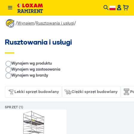
/
/
/
Wynajem
Rusztowania i usługi
Rusztowania i usługi
__RENTAL.LEGEND
Wynajem wg produktu
Wynajem wg zastosowania
Wynajem wg branży
Lekki sprzęt budowlany
Ciężki sprzęt budowlany
P
SPRZĘT (1)