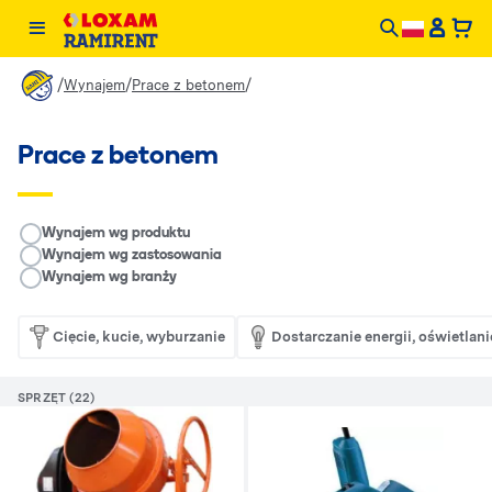
/
/
/
Wynajem
Prace z betonem
Prace z betonem
__RENTAL.LEGEND
Wynajem wg produktu
Wynajem wg zastosowania
Wynajem wg branży
Cięcie, kucie, wyburzanie
Dostarczanie energii, oświetlani
SPRZĘT (22)