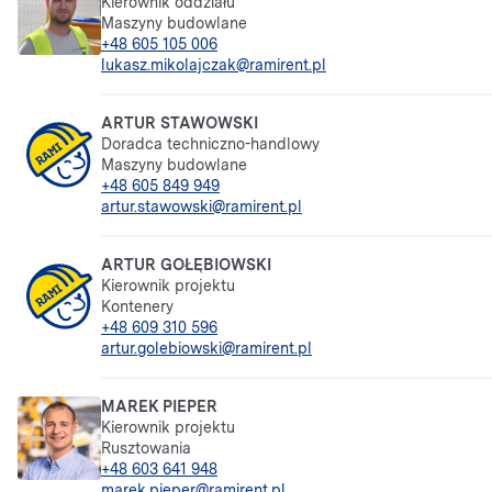
Kierownik oddziału
Maszyny budowlane
+48 605 105 006
lukasz.mikolajczak@ramirent.pl
ARTUR STAWOWSKI
Doradca techniczno-handlowy
Maszyny budowlane
+48 605 849 949
artur.stawowski@ramirent.pl
ARTUR GOŁĘBIOWSKI
Kierownik projektu
Kontenery
+48 609 310 596
artur.golebiowski@ramirent.pl
MAREK PIEPER
Kierownik projektu
Rusztowania
+48 603 641 948
marek.pieper@ramirent.pl