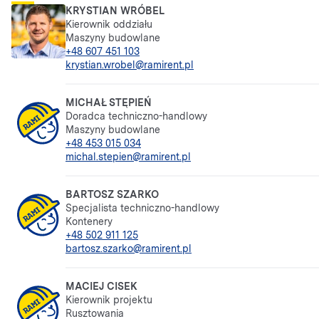
KRYSTIAN WRÓBEL
Kierownik oddziału
Maszyny budowlane
+48 607 451 103
krystian.wrobel@ramirent.pl
MICHAŁ STĘPIEŃ
Doradca techniczno-handlowy
Maszyny budowlane
+48 453 015 034
michal.stepien@ramirent.pl
BARTOSZ SZARKO
Specjalista techniczno-handlowy
Kontenery
+48 502 911 125
bartosz.szarko@ramirent.pl
MACIEJ CISEK
Kierownik projektu
Rusztowania