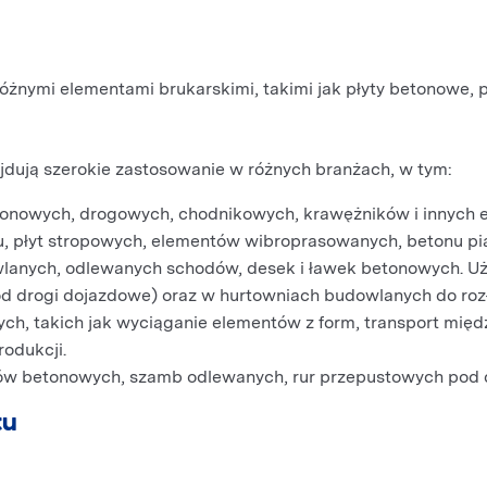
różnymi elementami brukarskimi, takimi jak płyty betonowe,
jdują szerokie zastosowanie w różnych branżach, w tym:
etonowych, drogowych, chodnikowych, krawężników i innych 
nu, płyt stropowych, elementów wibroprasowanych, betonu pi
lanych, odlewanych schodów, desek i ławek betonowych. Uż
pod drogi dojazdowe) oraz w hurtowniach budowlanych do ro
ych, takich jak wyciąganie elementów z form, transport mię
odukcji.
gów betonowych, szamb odlewanych, rur przepustowych pod 
tu