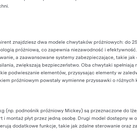
hni.
rent znajdziesz dwa modele chwytaków próżniowych: do 255
nologią próżniową, co zapewnia niezawodność i efektywność.
anie, a zaawansowane systemy zabezpieczające, takie jak c
lania, zwiększają bezpieczeństwo. Oba chwytaki spełniają 
ie podwieszanie elementów, przysysając elementy w zaledwie
iem próżniowym powstały wymienne przyssawki o różnych ks
 kg (np. podnośnik próżniowy Mickey) są przeznaczone do lże
 i montaż płyt przez jedną osobę. Drugi model dostępny w 
oferują dodatkowe funkcje, takie jak zdalne sterowanie ora