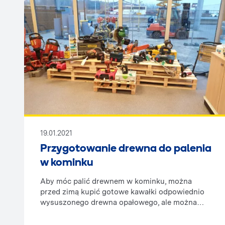
19.01.2021
Przygotowanie drewna do palenia
w kominku
Aby móc palić drewnem w kominku, można
przed zimą kupić gotowe kawałki odpowiednio
wysuszonego drewna opałowego, ale można
również postarać się o nie samemu, co daje
dużo więcej satysfakcji. Czasami również mamy