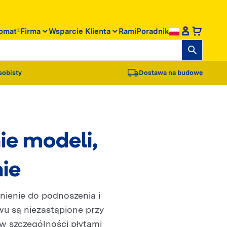
omat®
Firma
Wsparcie Klienta
RamiPoradnik
sobisty
Dostawa na budowę
ie modeli,
nie
nienie do podnoszenia i
wu są niezastąpione przy
w szczególności płytami