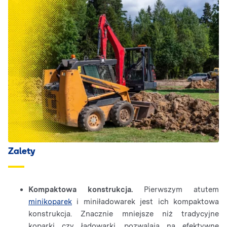
Zalety
Kompaktowa konstrukcja.
Pierwszym atutem
minikoparek
i miniładowarek jest ich kompaktowa
konstrukcja. Znacznie mniejsze niż tradycyjne
koparki czy ładowarki, pozwalają na efektywne