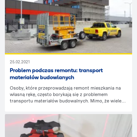
25.02.2021
Problem podczas remontu: transport
materiałów budowlanych
Osoby, które przeprowadzają remont mieszkania na
własną rękę, często borykają się z problemem
transportu materiałów budowalnych. Mimo, że wiele z
nich dysponuje własnym samochodem, nie chcą one
przewozić ciężkich i pylących się worków z gipsem
lub gładzią w bagażniku ani tym bardziej – na
siedzeniach auta. Transport dużej ilości materiałów z
marketu budowlanego może być dość kosztowny. Czy