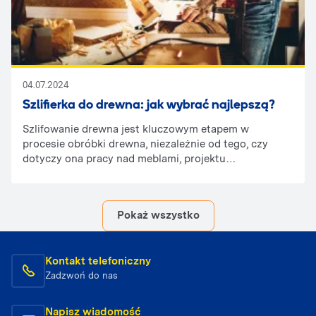
04.07.2024
Szlifierka do drewna: jak wybrać najlepszą?
Szlifowanie drewna jest kluczowym etapem w
procesie obróbki drewna, niezależnie od tego, czy
dotyczy ona pracy nad meblami, projektu
budowlanego czy drobnych napraw. Aby osiągnąć
oczekiwane rezultaty, ważne jest posiadanie
odpowiedniej szlifierki do drewna. Na co zwrócić
Pokaż wszystko
uwagę, żeby wybrać najlepszą? Sprawdź w naszym
artykule!
Kontakt telefoniczny
Zadzwoń do nas
Napisz wiadomość