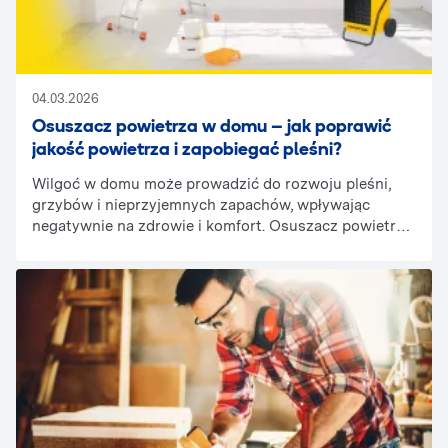
04.03.2026
Osuszacz powietrza w domu – jak poprawić
jakość powietrza i zapobiegać pleśni?
Wilgoć w domu może prowadzić do rozwoju pleśni,
grzybów i nieprzyjemnych zapachów, wpływając
negatywnie na zdrowie i komfort. Osuszacz powietrza
to skuteczne rozwiązanie, które pomoże pozbyć się
nadmiaru wilgoci. Z tego artykułu dowiesz się, jak
osuszacz powietrza może pomóc w walce z wilgocią
w domu i dlaczego wynajem tego sprzętu może być
korzystnym rozwiązaniem.