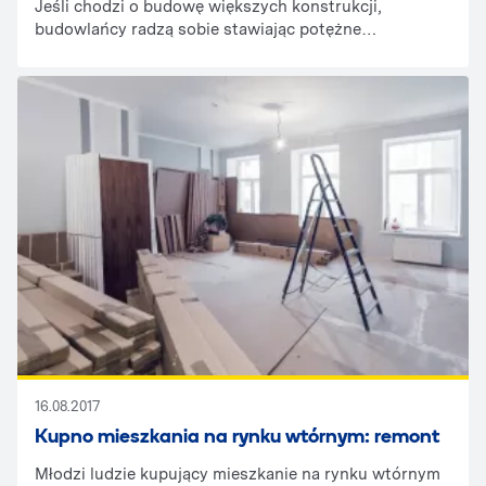
Jeśli chodzi o budowę większych konstrukcji,
budowlańcy radzą sobie stawiając potężne
rusztowanie. Profesjonalne rusztowanie pozwala im
poruszać się bezpiecznie wokół lub wewnątrz
budowanego obiektu. Konstrukcja ułatwia im też
transport materiałów i narzędzi budowlanych na
wyższe poziomy, dzięki zastosowaniu różnego
rodzaju dźwigów i wysięgników. Jednak naprawa
wysokiego słupa energetycznego czy drobnej usterki
na budynku nie wymaga stawiania ogromnego
rusztowania. Wystarczy wtedy użycie
profesjonalnego podnośnika.
16.08.2017
Kupno mieszkania na rynku wtórnym: remont
Młodzi ludzie kupujący mieszkanie na rynku wtórnym