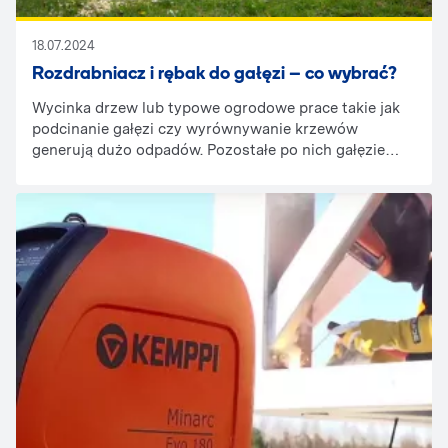
18.07.2024
Rozdrabniacz i rębak do gałęzi – co wybrać?
Wycinka drzew lub typowe ogrodowe prace takie jak
podcinanie gałęzi czy wyrównywanie krzewów
generują dużo odpadów. Pozostałe po nich gałęzie
można wykorzystać na wiele sposobów, jednak
najpierw należy je rozdrobnić. Z pomocą przychodzą
tutaj profesjonalne maszyny, które doskonale
sprawdzą się podczas prac porządkowych i
pielęgnacyjnych w ogrodzie.