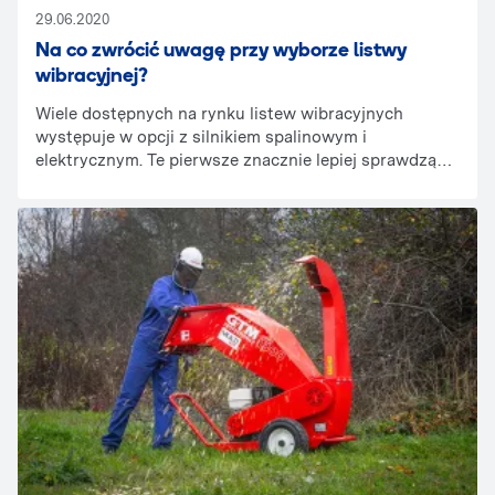
29.06.2020
Na co zwrócić uwagę przy wyborze listwy
wibracyjnej?
Wiele dostępnych na rynku listew wibracyjnych
występuje w opcji z silnikiem spalinowym i
elektrycznym. Te pierwsze znacznie lepiej sprawdzą
się w warunkach terenowych, w sytuacji, gdy musimy
wykonać posadzkę czy łatę betonową w miejscu
pozbawionym dostępu do źródła energii elektrycznej,
a nie dysponujemy odpowiednim agregatem
prądotwórczym lub nie możemy go z jakichś
powodów użyć. Listwy z zasilaniem elektrycznym są
użyteczniejsze we wnętrzach, gdzie w większości
przypadków wykluczone jest użycie silników
spalinowych. Jednak najważniejszymi parametrami
listwy wibracyjnej jest jej długość i możliwe tryby
pracy.