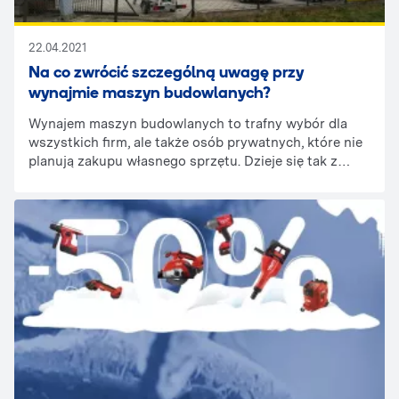
22.04.2021
Na co zwrócić szczególną uwagę przy
wynajmie maszyn budowlanych?
Wynajem maszyn budowlanych to trafny wybór dla
wszystkich firm, ale także osób prywatnych, które nie
planują zakupu własnego sprzętu. Dzieje się tak z
różnych względów – brak środków finansowych na
inwestycję w kosztowne maszyny, chęć uniknięcia
obowiązku konserwacji i serwisowania urządzeń lub
doraźna potrzeba skorzystania z maszyn. Niezależnie
od przyczyn wynajmowania, warto pamiętać o kilku
ważnych kwestiach, które trzeba przemyśleć przed
podjęciem decyzji o skorzystaniu z usług danej
wypożyczalni. O czym należy pamiętać?