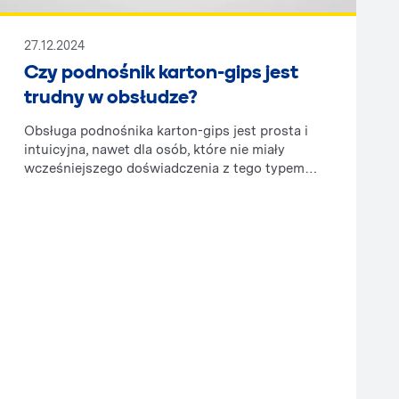
27.12.2024
Czy podnośnik karton-gips jest
trudny w obsłudze?
Obsługa podnośnika karton-gips jest prosta i
intuicyjna, nawet dla osób, które nie miały
wcześniejszego doświadczenia z tego typem
sprzętu. Nowoczesne modele zostały
zaprojektowane z myślą o łatwości użytkowania,
dzięki czemu nie wymagają specjalistycznego
przeszkolenia. Poniżej przedstawiamy kilka
szczegółów dotyczących obsługi podnośnika
karton-gips.