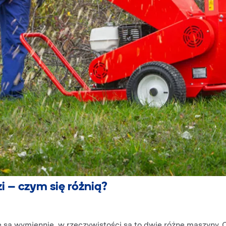
i – czym się różnią?
są wymiennie, w rzeczywistości są to dwie różne maszyny. O