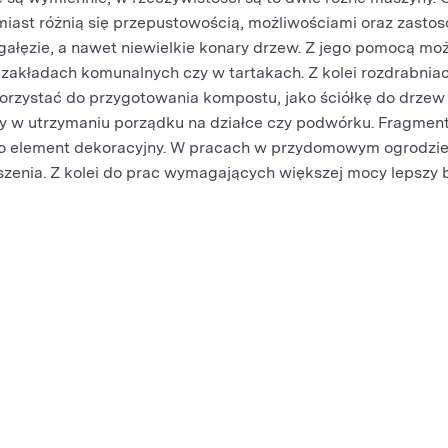
omiast różnią się przepustowością, możliwościami oraz zast
ałęzie, a nawet niewielkie konary drzew. Z jego pomocą można
 zakładach komunalnych czy w tartakach. Z kolei rozdrabniacz
orzystać do przygotowania kompostu, jako ściółkę do drzew l
w utrzymaniu porządku na działce czy podwórku. Fragment
o element dekoracyjny. W pracach w przydomowym ogrodzie n
oszenia. Z kolei do prac wymagających większej mocy lepszy 