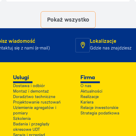
szybciej je wykonać. Dźwigi stanowią sposób na
odciążenie pracowników. Aby skutecznie
spełniały swoją funkcję, powinny być
Pokaż wszystko
odpowiednio dobrane do zadań, podczas
których będą używane. Warto poznać
klasyfikację dźwigów ze względu na ich
przeznaczenie. Jakie są zatem rodzaje
isz wiadomość
Lokalizacje
dźwigów?
taktuj się z nami (e-mail)
Gdzie nas znajdziesz
Usługi
Firma
Dostawa i odbiór
O nas
Montaż i demontaż
Aktualności
Doradztwo techniczne
Realizacje
Projektowanie rusztowań
Kariera
Uziemienie agregatów i
Relacje inwestorskie
pomiary
Strategia podatkowa
Szkolenia
Badania i przeglądy
okresowe UDT
Serwis i przegląd