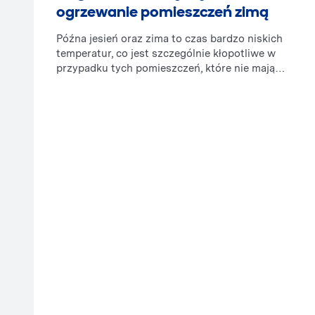
ogrzewanie pomieszczeń zimą
Późna jesień oraz zima to czas bardzo niskich
temperatur, co jest szczególnie kłopotliwe w
przypadku tych pomieszczeń, które nie mają
zamontowanego centralnego ogrzewania lub nie
jest do nich dostarczane ciepło na stałe w inny
sposób. Dotyczy to przede wszystkim
różnorodnych pomieszczeń gospodarczych,
garaży i wielu innych miejsc, gdzie przebywają
ludzie, a temperatura w nich robi się zbyt niska,
aby mogli tam spędzać czas komfortowo.
Doskonałym rozwiązaniem w tym przypadku
jest zdecydowanie się na nagrzewnice, które
można zakupić albo jedynie wynająć w
wypożyczalni maszyn, szczególnie jeśli
będziemy potrzebowali ich działania jedynie
przez krótki czas.