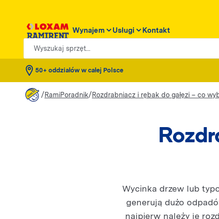
Wynajem
Usługi
Kontakt
Wyszukaj sprzęt...
50+ oddziałów w całej Polsce
/
/
RamiPoradnik
Rozdrabniacz i rębak do gałęzi – co wy
Rozdra
Wycinka drzew lub typ
generują dużo odpadów
najpierw należy je ro