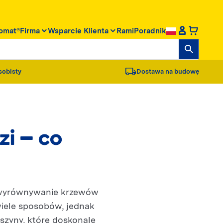
omat®
Firma
Wsparcie Klienta
RamiPoradnik
sobisty
Dostawa na budowę
zi – co
y wyrównywanie krzewów
wiele sposobów, jednak
szyny, które doskonale