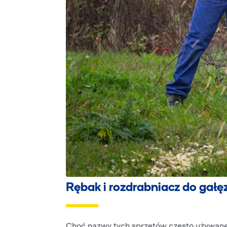
Rębak i rozdrabniacz do gałęz
Choć nazwy tych sprzętów często używane 