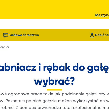
Maszyn
Fachowe doradztwo
Odbiór o
/
brać?
bniacz i rębak do gałę
wybrać?
owe ogrodowe prace takie jak podcinanie gałęzi cz
. Pozostałe po nich gałęzie można wykorzystać na 
zdrobnić. Z pomocą przychodzą tutaj profesjonalne ma