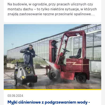
Na budowie, w ogrodzie, przy pracach ulicznych czy
montażu dachu – to tylko niektóre sytuacje, w których
znajdą zastosowanie ręczne przecinarki spalinowe.
Mocniejsze niż model elektryczny, doskonale
sprawdzą się we wszelkich pracach brukarskich i
kamieniarskich.Podstawowe zastosowanie tego
narzędzia to cięcie kostki brukowej, krawężników,
asfaltu, kamienia, bloczków betonowych. Z pomocą
ręcznej przecinarki obróbka materiału staje się o wiele
szybsza i prostsza, nawet w przypadku bardziej
skomplikowanych prac, wymagających większej
precyzji.
03.09.2024
Myjki ciśnieniowe z podgrzewaniem wody -