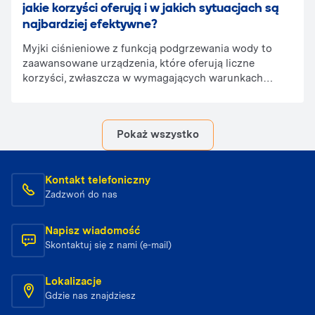
jakie korzyści oferują i w jakich sytuacjach są
najbardziej efektywne?
Myjki ciśnieniowe z funkcją podgrzewania wody to
zaawansowane urządzenia, które oferują liczne
korzyści, zwłaszcza w wymagających warunkach
czyszczenia. Chcesz dowiedzieć się, jakie zalety
oferują myjki ciśnieniowe z podgrzewaniem wody i w
jakich sytuacjach sprawdzają się najlepiej? Sprawdź
Pokaż wszystko
nasz artykuł, aby odkryć, jak ciepła woda może
zwiększyć skuteczność czyszczenia nawet w
najbardziej wymagających warunkach.
Kontakt telefoniczny
Zadzwoń do nas
Napisz wiadomość
Skontaktuj się z nami (e-mail)
Lokalizacje
Gdzie nas znajdziesz