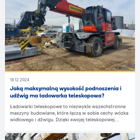
18.12.2024
Jaką maksymalną wysokość podnoszenia i
udźwig ma ładowarka teleskopowa?
Ładowarki teleskopowe to niezwykle wszechstronne
maszyny budowlane, które łączą w sobie cechy wózka
widłowego i dźwigu. Dzięki swojej teleskopowej
konstrukcji umożliwiają podnoszenie ładunków na
dużą wysokość, co czyni je niezastąpionymi w wielu
branżach, takich jak budownictwo, rolnictwo czy