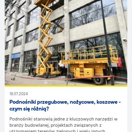
przemysł. Wiele osób, planując wynajem lub zakup
ładowarki teleskopowej, zadaje pytanie o maksymalną
wysokość podnoszenia oraz udźwig tej maszyny. Oto
szczegółowy przewodnik, który pomoże odpowiedzieć
na te wątpliwości.
18.07.2024
Podnośniki przegubowe, nożycowe, koszowe -
czym się różnią?
Podnośniki stanowią jedne z kluczowych narzędzi w
branży budowlanej, projektach związanych z
utrzymaniem terenów zielonych i wielu innych