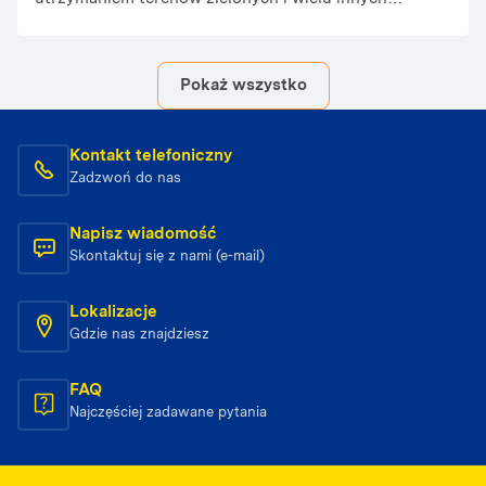
dziedzinach. Trzy popularne rodzaje to: podnośniki
przegubowe, nożycowe i koszowe. Różnią się one
konstrukcją i zastosowaniem, co warto rozważyć
Pokaż wszystko
przed wyborem odpowiedniego modelu.
Kontakt telefoniczny
Zadzwoń do nas
Napisz wiadomość
Skontaktuj się z nami (e-mail)
Lokalizacje
Gdzie nas znajdziesz
FAQ
Najczęściej zadawane pytania