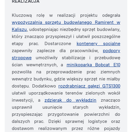
REALIZACJA
Kluczową rolę w realizacji projektu odegrała
wypożyczalnia sprzętu budowlanego Ramirent w
Kaliszu
, udostępniając niezbędny sprzęt budowlany,
który znacząco przyspieszył i ułatwił poszczególne
etapy prac. Dostarczone
kontenery socjalne
zapewniły zaplecze dla pracowników,
podpory
stropowe
umożliwiły stabilizację i przebudowę
ścian wewnętrznych, a
minikoparka Bobcat E10
pozwoliła na przeprowadzenie prac ziemnych
wewnątrz budynku, gdzie większy sprzęt nie miałby
dostępu. Dodatkowo
rozdrabniacz gałęzi GTS1300
ułatwił uporządkowanie terenów zielonych wokół
inwestycji, a
zdzierak do wykładzin
znacząco
usprawnił usunięcie starych wykładzin,
przyspieszając przygotowanie powierzchni do
dalszych prac. Dzięki sprawnej logistyce oraz
dostawom realizowanym przez różne pojazdy