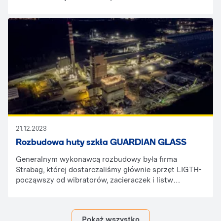
21.12.2023
Rozbudowa huty szkła GUARDIAN GLASS
Generalnym wykonawcą rozbudowy była firma
Strabag, której dostarczaliśmy głównie sprzęt LIGTH-
począwszy od wibratorów, zacieraczek i listw
wibracyjnych a skończywszy na nagrzewnicach i
rusztowaniach aluminiowych.
Pokaż wszystko