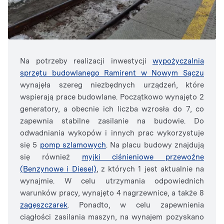
Na potrzeby realizacji inwestycji
wypożyczalnia
sprzętu budowlanego Ramirent w Nowym Sączu
wynajęła szereg niezbędnych urządzeń, które
wspierają prace budowlane. Początkowo wynajęto 2
generatory, a obecnie ich liczba wzrosła do 7, co
zapewnia stabilne zasilanie na budowie. Do
odwadniania wykopów i innych prac wykorzystuje
się 5
pomp szlamowych
. Na placu budowy znajdują
się również
myjki ciśnieniowe przewoźne
(Benzynowe i Diesel)
, z których 1 jest aktualnie na
wynajmie. W celu utrzymania odpowiednich
warunków pracy, wynajęto 4 nagrzewnice, a także 8
zagęszczarek
. Ponadto, w celu zapewnienia
ciągłości zasilania maszyn, na wynajem pozyskano