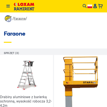
/
/
Faraone
Faraone
SPRZĘT (3)
Drabiny aluminiowe z barierką
ochronną, wysokość robocza 3,2-
4,2m