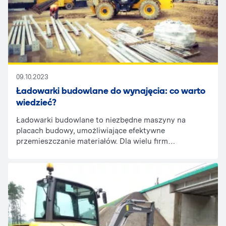
09.10.2023
Ładowarki budowlane do wynajęcia: co warto
wiedzieć?
Ładowarki budowlane to niezbędne maszyny na
placach budowy, umożliwiające efektywne
przemieszczanie materiałów. Dla wielu firm
budowlanych, zwłaszcza tych realizujących
różnorodne projekty, zakup własnej ładowarki może
być zbyt kosztowny. W takich przypadkach wynajem
staje się atrakcyjną opcją. Co warto wiedzieć o
ładowarkach budowlanych dostępnych do wynajęcia?