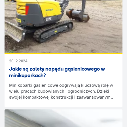
20.12.2024
Jakie są zalety napędu gąsienicowego w
minikoparkach?
Minikoparki gąsienicowe odgrywają kluczową rolę w
wielu pracach budowlanych i ogrodniczych. Dzięki
swojej kompaktowej konstrukcji i zaawansowanym
rozwiązaniom technologicznym, świetnie sprawdzają
się w wymagających warunkach. Jednym z
najważniejszych elementów wpływających na ich
efektywność jest napęd gąsienicowy, który wyróżnia
się wszechstronnością i niezawodnością. Co sprawia,