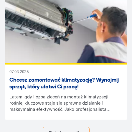
że jest tak ceniony? Przyjrzyjmy się jego
najważniejszym zaletom.
07.03.2025
Chcesz zamontować klimatyzację? Wynajmij
sprzęt, który ułatwi Ci pracę!
Latem, gdy liczba zleceń na montaż klimatyzacji
rośnie, kluczowe staje się sprawne działanie i
maksymalna efektywność. Jako profesjonalista
doskonale wiesz, że kluczem do szybkiej realizacji
zleceń jest nie tylko doświadczenie, ale także
odpowiedni sprzęt. Czasem jednak nawet najlepsi