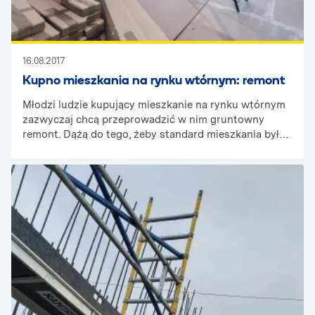
16.08.2017
Kupno mieszkania na rynku wtórnym: remont
Młodzi ludzie kupujący mieszkanie na rynku wtórnym
zazwyczaj chcą przeprowadzić w nim gruntowny
remont. Dążą do tego, żeby standard mieszkania był
porównywalny do tych z rynku pierwotnego. A to nie
raz oznacza naprawdę szeroki zakres prac, zwłaszcza
w mieszkaniach z lat 60. czy 70., w których nic nie było
wcześniej odnawiane. Przyszli lokatorzy, którzy mają
jakiekolwiek pojęcie o pracach remontowo-
budowlanych, przeważnie chcą jak najwięcej rzeczy
zrobić sami, by maksymalnie oszczędzić na
profesjonalnej ekipie. Do wielu prac niezbędne są
jednak specjalistyczne maszyny budowlane. Na
szczęście, w dzisiejszych czasach można je po prostu
wynająć.