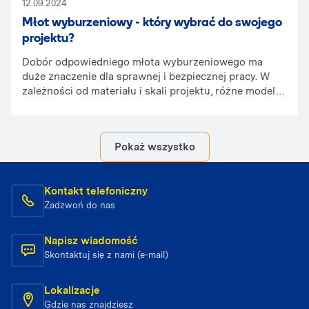
12.09.2024
Młot wyburzeniowy - który wybrać do swojego
projektu?
Dobór odpowiedniego młota wyburzeniowego ma
duże znaczenie dla sprawnej i bezpiecznej pracy. W
zależności od materiału i skali projektu, różne modele
sprawdzą się lepiej w określonych warunkach. Ten
poradnik pomoże Ci wybrać młot najlepiej
dopasowany do Twoich potrzeb, uwzględniając moc,
Pokaż wszystko
wagę oraz zastosowanie.
Kontakt telefoniczny
Zadzwoń do nas
Napisz wiadomość
Skontaktuj się z nami (e-mail)
Lokalizacje
Gdzie nas znajdziesz