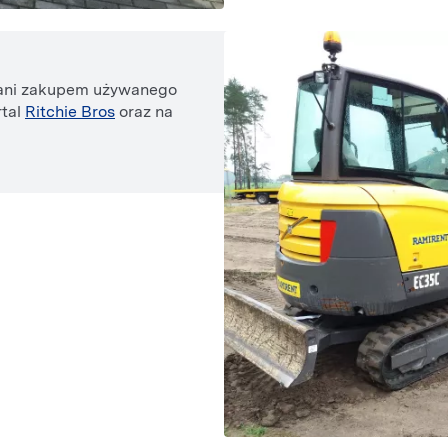
owani zakupem używanego
rtal
Ritchie Bros
oraz na