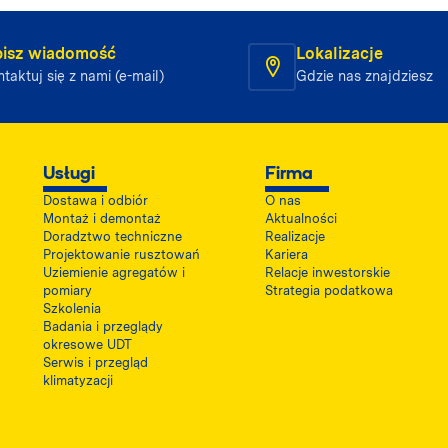
isz wiadomość
Lokalizacje
taktuj się z nami (e-mail)
Gdzie nas znajdziesz
Usługi
Firma
Dostawa i odbiór
O nas
Montaż i demontaż
Aktualności
Doradztwo techniczne
Realizacje
Projektowanie rusztowań
Kariera
Uziemienie agregatów i
Relacje inwestorskie
pomiary
Strategia podatkowa
Szkolenia
Badania i przeglądy
okresowe UDT
Serwis i przegląd
klimatyzacji