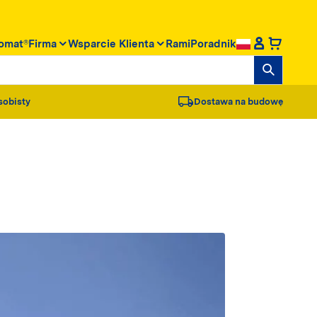
omat®
Firma
Wsparcie Klienta
RamiPoradnik
sobisty
Dostawa na budowę