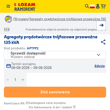
/
/
Wynajem
Agregaty prądotwórcze trójfazowe przewoźne 135 k
1 / 2
Przedstawione zdjęcia produktu są zdjęciami poglądowymi
Agregaty prądotwórcze trójfazowe przewoźne
135 kVA
Kod produktu:
APTFF2
Sprawdź dostępność
Wybierz oddział
Termin wynajmu
Edycja
06-08-2026
–
06-08-2026
Złóż zamówienie
·
Katalogowa cena wynajmu
RamiCasco 9%
Dni fakturowane: 6 dni / tydzień