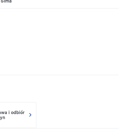
Sima
awa i odbiór
yn