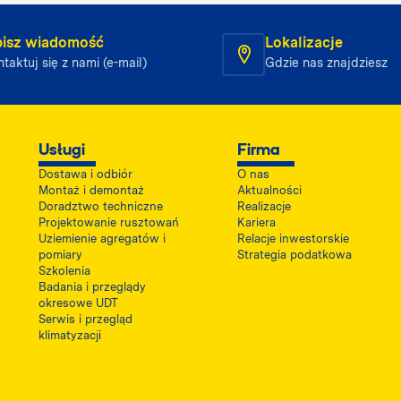
isz wiadomość
Lokalizacje
taktuj się z nami (e-mail)
Gdzie nas znajdziesz
Usługi
Firma
Dostawa i odbiór
O nas
Montaż i demontaż
Aktualności
Doradztwo techniczne
Realizacje
Projektowanie rusztowań
Kariera
Uziemienie agregatów i
Relacje inwestorskie
pomiary
Strategia podatkowa
Szkolenia
Badania i przeglądy
okresowe UDT
Serwis i przegląd
klimatyzacji