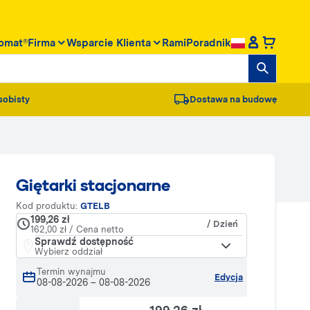
omat®
Firma
Wsparcie Klienta
RamiPoradnik
sobisty
Dostawa na budowę
Giętarki stacjonarne
Kod produktu:
GTELB
199,26 zł
/ Dzień
162,00 zł / Cena netto
Sprawdź dostępność
Wybierz oddział
Termin wynajmu
Edycja
08-08-2026
–
08-08-2026