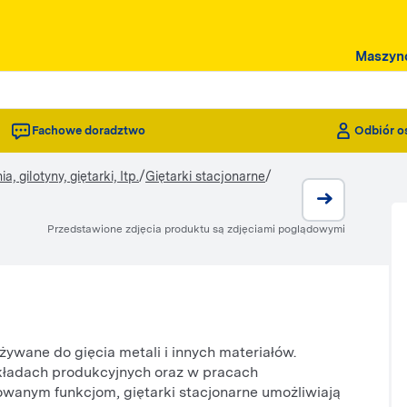
Maszyn
Fachowe doradztwo
Odbiór o
/
/
, gilotyny, giętarki, Itp.
Giętarki stacjonarne
Przedstawione zdjęcia produktu są zdjęciami poglądowymi
używane do gięcia metali i innych materiałów.
akładach produkcyjnych oraz w pracach
owanym funkcjom, giętarki stacjonarne umożliwiają