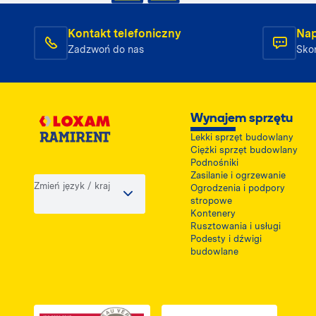
Kontakt telefoniczny
Nap
Zadzwoń do nas
Skon
Wynajem sprzętu
Lekki sprzęt budowlany
Ciężki sprzęt budowlany
Podnośniki
Zasilanie i ogrzewanie
Zmień język / kraj
Ogrodzenia i podpory
stropowe
Kontenery
Rusztowania i usługi
Podesty i dźwigi
budowlane