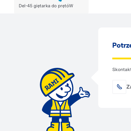
Del-45 giętarka do prętóW
Potrz
Skontakt
Z