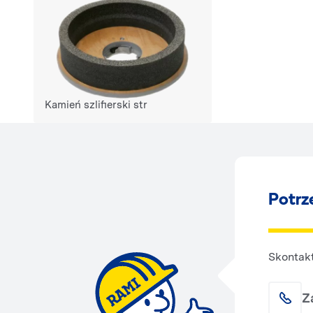
Kamień szlifierski str
Potrz
Skontakt
Z