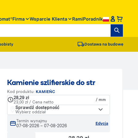
omat®
Firma
Wsparcie Klienta
RamiPoradnik
sobisty
Dostawa na budowę
Kamienie szlifierskie do str
Kod produktu:
KAMIEŃC
28,29 zł
/ mm
23,00 zł / Cena netto
Sprawdź dostępność
Wybierz oddział
Termin wynajmu
Edycja
07-08-2026
–
07-08-2026