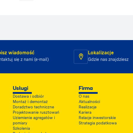
isz wiadomość
Lokalizacje
taktuj się z nami (e-mail)
Gdzie nas znajdziesz
Usługi
Firma
Dostawa i odbiór
O nas
Montaż i demontaż
Aktualności
Doradztwo techniczne
Realizacje
Projektowanie rusztowań
Kariera
Uziemienie agregatów i
Relacje inwestorskie
pomiary
Strategia podatkowa
Szkolenia