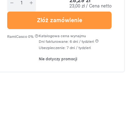
28,29 zł
23,00 zł / Cena netto
Złóż zamówienie
·
Katalogowa cena wynajmu
RamiCasco 0%
Dni fakturowane: 6 dni / tydzień
Ubezpieczenie:
7 dni
/ tydzień
Nie dotyczy promocji