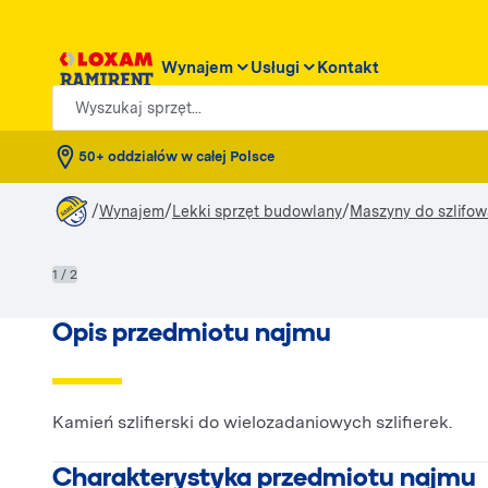
Wynajem
Usługi
Kontakt
Wyszukaj sprzęt...
50+ oddziałów w całej Polsce
/
/
/
Wynajem
Lekki sprzęt budowlany
Maszyny do szlifow
1 / 2
Opis przedmiotu najmu
Kamień szlifierski do wielozadaniowych szlifierek.
Charakterystyka przedmiotu najmu