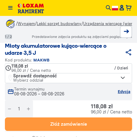
/
/
/
Wynajem
Lekki sprzęt budowlany
Urządzenia wiercące (wiertła,
1 / 2
Przedstawione zdjęcia produktu są zdjęciami poglądowymi
Młoty akumulatorowe kująco-wiercące o
udarze 3,5 J
Kod produktu:
MAKWB
118,08 zł
/ Dzień
96,00 zł / Cena netto
Sprawdź dostępność
Wybierz oddział
Termin wynajmu
Edycja
08-08-2026
–
08-08-2026
118,08 zł
96,00 zł / Cena netto
Złóż zamówienie