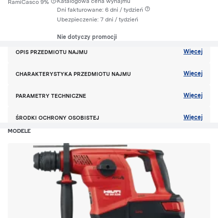
·
Katalogowa cena wynajmu
RamiCasco 9%
Dni fakturowane: 6 dni / tydzień
Ubezpieczenie:
7 dni
/ tydzień
Nie dotyczy promocji
Więcej
OPIS PRZEDMIOTU NAJMU
Więcej
CHARAKTERYSTYKA PRZEDMIOTU NAJMU
Więcej
PARAMETRY TECHNICZNE
Więcej
ŚRODKI OCHRONY OSOBISTEJ
MODELE