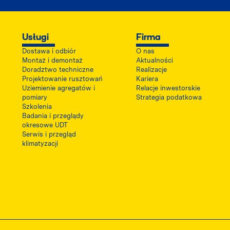
Usługi
Firma
Dostawa i odbiór
O nas
Montaż i demontaż
Aktualności
Doradztwo techniczne
Realizacje
Projektowanie rusztowań
Kariera
Uziemienie agregatów i
Relacje inwestorskie
pomiary
Strategia podatkowa
Szkolenia
Badania i przeglądy
okresowe UDT
Serwis i przegląd
klimatyzacji
 otwiera się w nowej karcie
 PDF z certyfikatem PSWB, otwiera się w nowej karcie