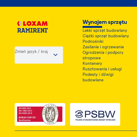
Wynajem sprzętu
Lekki sprzęt budowlany
Ciężki sprzęt budowlany
Podnośniki
Zasilanie i ogrzewanie
Zmień język / kraj
Ogrodzenia i podpory
stropowe
Kontenery
Rusztowania i usługi
Podesty i dźwigi
budowlane
Link do dokumentu PDF z certyfikatem ISO,
Link do dokumentu