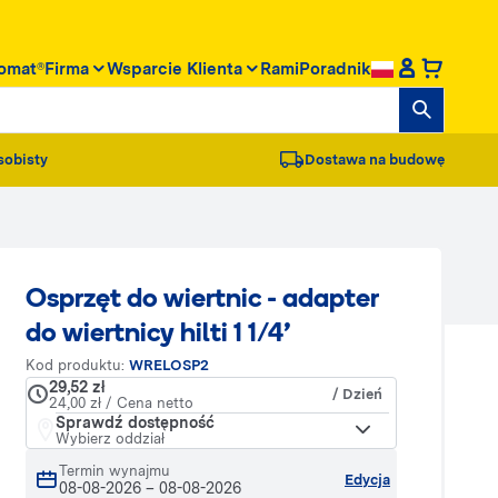
omat®
Firma
Wsparcie Klienta
RamiPoradnik
sobisty
Dostawa na budowę
Osprzęt do wiertnic - adapter
do wiertnicy hilti 1 1/4'
Kod produktu:
WRELOSP2
29,52 zł
/ Dzień
24,00 zł / Cena netto
Sprawdź dostępność
Wybierz oddział
Termin wynajmu
Edycja
08-08-2026
–
08-08-2026