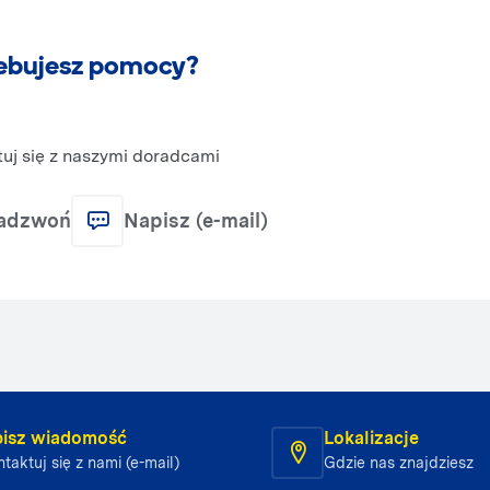
ebujesz pomocy?
uj się z naszymi doradcami
adzwoń
Napisz (e-mail)
isz wiadomość
Lokalizacje
taktuj się z nami (e-mail)
Gdzie nas znajdziesz