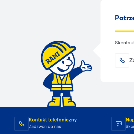
Potrz
Skontakt
Z
Kontakt telefoniczny
Nap
Zadzwoń do nas
Skon