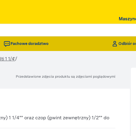
Maszyn
Fachowe doradztwo
Odbiór o
/
ti 1 1/4'
Przedstawione zdjęcia produktu są zdjęciami poglądowymi
) 1 1/4"" oraz czop (gwint zewnętrzny) 1/2"" do