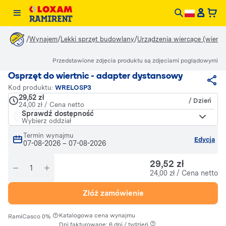
/
/
/
Wynajem
Lekki sprzęt budowlany
Urządzenia wiercące (wiertła,
Przedstawione zdjęcia produktu są zdjęciami poglądowymi
Osprzęt do wiertnic - adapter dystansowy
Kod produktu:
WRELOSP3
29,52 zł
/ Dzień
24,00 zł / Cena netto
Sprawdź dostępność
Wybierz oddział
Termin wynajmu
Edycja
07-08-2026
–
07-08-2026
29,52 zł
24,00 zł / Cena netto
Złóż zamówienie
·
Katalogowa cena wynajmu
RamiCasco 0%
Dni fakturowane: 6 dni / tydzień