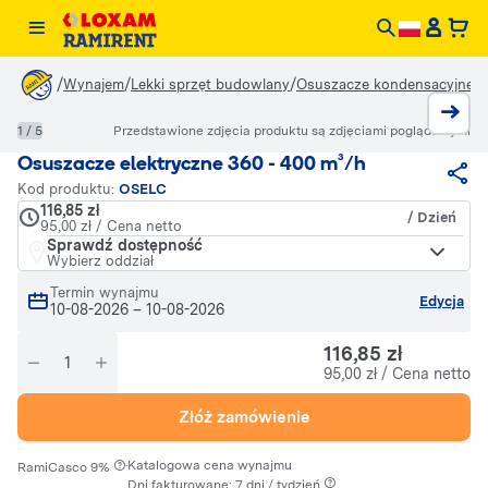
/
/
/
/
Wynajem
Lekki sprzęt budowlany
Osuszacze kondensacyjne
O
1 / 5
Przedstawione zdjęcia produktu są zdjęciami poglądowymi
Osuszacze elektryczne 360 - 400 m³/h
Kod produktu:
OSELC
116,85 zł
/ Dzień
95,00 zł / Cena netto
Sprawdź dostępność
Wybierz oddział
Termin wynajmu
Edycja
10-08-2026
–
10-08-2026
116,85 zł
95,00 zł / Cena netto
Złóż zamówienie
·
Katalogowa cena wynajmu
RamiCasco 9%
Dni fakturowane: 7 dni / tydzień