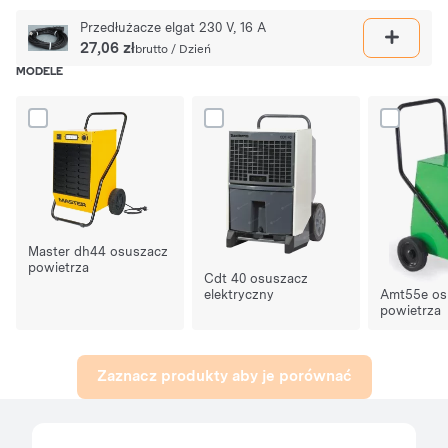
Przedłużacze elgat 230 V, 16 A
27,06 zł
brutto / Dzień
MODELE
Dodaj produkt Master dh44 osuszacz powietrza do porównania
Dodaj produkt Cdt 40 osuszacz elektr
Dodaj prod
Master dh44 osuszacz
powietrza
Cdt 40 osuszacz
Amt55e os
elektryczny
powietrza
Zaznacz produkty aby je porównać