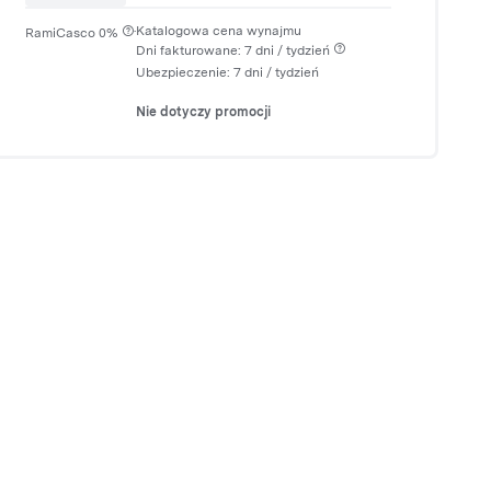
·
Katalogowa cena wynajmu
RamiCasco 0%
Dni fakturowane: 7 dni / tydzień
Ubezpieczenie:
7 dni
/ tydzień
Nie dotyczy promocji