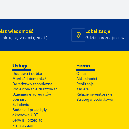
isz wiadomość
Lokalizacje
taktuj się z nami (e-mail)
Gdzie nas znajdziesz
Usługi
Firma
Dostawa i odbiór
O nas
Montaż i demontaż
Aktualności
Doradztwo techniczne
Realizacje
Projektowanie rusztowań
Kariera
Uziemienie agregatów i
Relacje inwestorskie
pomiary
Strategia podatkowa
Szkolenia
Badania i przeglądy
okresowe UDT
Serwis i przegląd
klimatyzacji