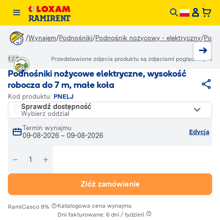
/
/
/
/
Wynajem
Podnośniki
Podnośnik nożycowy - elektryczny
Podno
1 / 3
Przedstawione zdjęcia produktu są zdjęciami poglądowymi
Podnośniki nożycowe elektryczne, wysokość
robocza do 7 m, małe koła
Kod produktu:
PNELJ
Sprawdź dostępność
Wybierz oddział
Termin wynajmu
Edycja
09-08-2026
–
09-08-2026
Złóż zamówienie
·
Katalogowa cena wynajmu
RamiCasco 9%
Dni fakturowane: 6 dni / tydzień