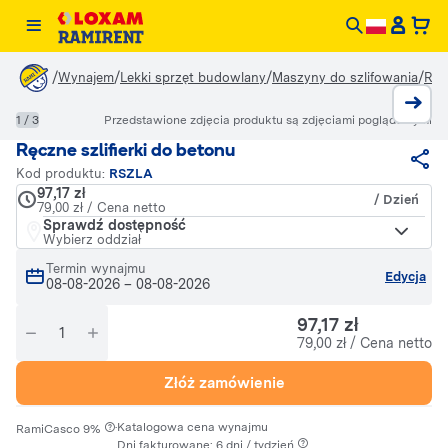
/
/
/
/
Wynajem
Lekki sprzęt budowlany
Maszyny do szlifowania
Ręc
1 / 3
Przedstawione zdjęcia produktu są zdjęciami poglądowymi
Ręczne szlifierki do betonu
Kod produktu:
RSZLA
97,17 zł
/ Dzień
79,00 zł / Cena netto
Sprawdź dostępność
Wybierz oddział
Termin wynajmu
Edycja
08-08-2026
–
08-08-2026
97,17 zł
79,00 zł / Cena netto
Złóż zamówienie
·
Katalogowa cena wynajmu
RamiCasco 9%
Dni fakturowane: 6 dni / tydzień