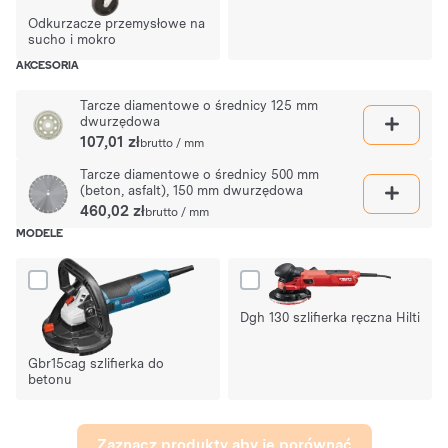
Odkurzacze przemysłowe na
sucho i mokro
AKCESORIA
Tarcze diamentowe o średnicy 125 mm
dwurzędowa
107,01 zł
brutto / mm
Tarcze diamentowe o średnicy 500 mm
(beton, asfalt), 150 mm dwurzędowa
460,02 zł
brutto / mm
MODELE
Dodaj produkt Gbr15cag szlifierka do betonu do porównania
Dodaj produkt Dgh 130 szlifierka 
Dgh 130 szlifierka ręczna Hilti
Gbr15cag szlifierka do
betonu
Zaznacz produkty aby je porównać