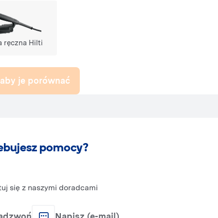
nania
-150 szlifierka ręczna Hilti do porównania
a ręczna Hilti
aby je porównać
ebujesz pomocy?
uj się z naszymi doradcami
adzwoń
Napisz (e-mail)