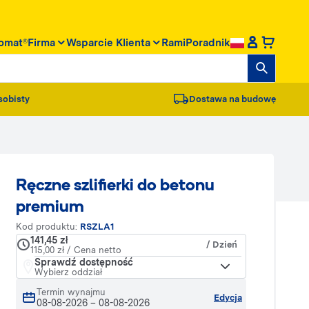
omat®
Firma
Wsparcie Klienta
RamiPoradnik
sobisty
Dostawa na budowę
Ręczne szlifierki do betonu
premium
Kod produktu:
RSZLA1
141,45 zł
/ Dzień
115,00 zł / Cena netto
Sprawdź dostępność
Wybierz oddział
Termin wynajmu
Edycja
08-08-2026
–
08-08-2026