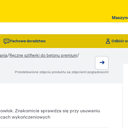
Maszyn
Fachowe doradztwo
Odbiór o
/
/
ania
Ręczne szlifierki do betonu premium
Przedstawione zdjęcia produktu są zdjęciami poglądowymi
 powłok. Znakomicie sprawdza się przy usuwaniu
pracach wykończeniowych