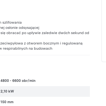
szlifowania
ej osłonie odsysającej
e się obracać po upływie zaledwie dwóch sekund od
przeciwpyłowa z otworem bocznym i regulowaną
w respirabilnych na budowach
4800 - 6600 obr/min
2,10 kW
150 mm