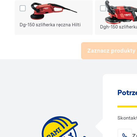
Dodaj produkt Dg-150 szlifierka ręczna Hilti do porów
Dodaj produkt Dgh
Dg-150 szlifierka ręczna Hilti
Dgh-150 szlifierk
Zaznacz produkty 
Potrz
Skontakt
Z