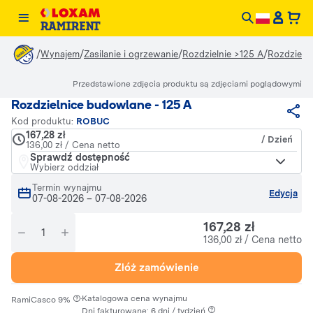
/
/
/
/
Wynajem
Zasilanie i ogrzewanie
Rozdzielnie >125 A
Rozdzieln
Przedstawione zdjęcia produktu są zdjęciami poglądowymi
Rozdzielnice budowlane - 125 A
Kod produktu:
ROBUC
167,28 zł
/ Dzień
136,00 zł / Cena netto
Sprawdź dostępność
Wybierz oddział
Termin wynajmu
Edycja
07-08-2026
–
07-08-2026
167,28 zł
136,00 zł / Cena netto
Złóż zamówienie
·
Katalogowa cena wynajmu
RamiCasco 9%
Dni fakturowane: 6 dni / tydzień