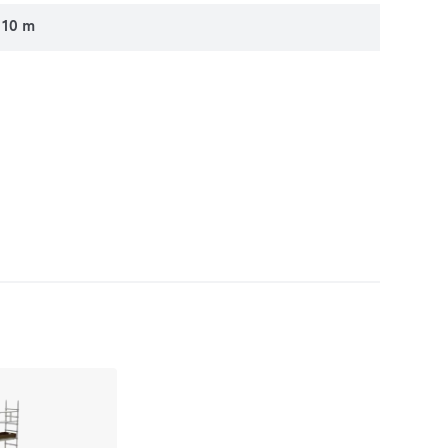
10 m
wnania
10 l250 rusztowanie alu do porównania