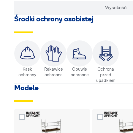
Wysokość
Środki ochrony osobistej
Kask
Rękawice
Obuwie
Ochrona
ochronny
ochronne
ochronne
przed
upadkiem
Modele
Dodaj produkt W310 rusztowanie aluminiowe do poró
Dodaj produkt W3