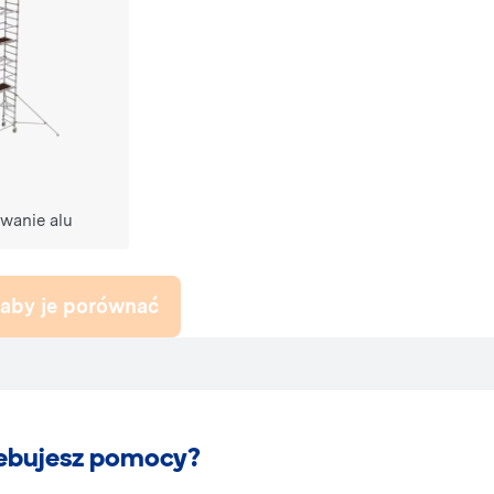
wanie alu
aby je porównać
ebujesz pomocy?