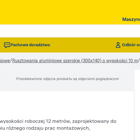
Maszyn
Fachowe doradztwo
Odbiór o
/
/
niowe
Rusztowania aluminiowe szerokie (300x140) o wysokości 10 m
Przedstawione zdjęcia produktu są zdjęciami poglądowymi
o wysokości roboczej 12 metrów, zaprojektowany do
niu różnego rodzaju prac montażowych,