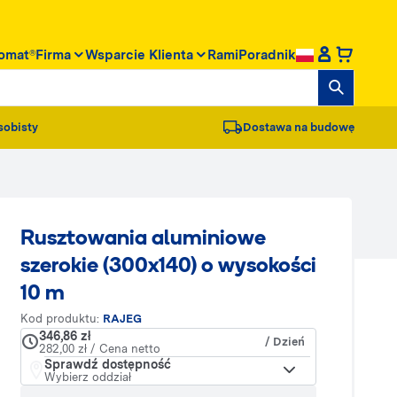
omat®
Firma
Wsparcie Klienta
RamiPoradnik
sobisty
Dostawa na budowę
Rusztowania aluminiowe
szerokie (300x140) o wysokości
10 m
Kod produktu:
RAJEG
346,86 zł
/ Dzień
282,00 zł / Cena netto
Sprawdź dostępność
Wybierz oddział