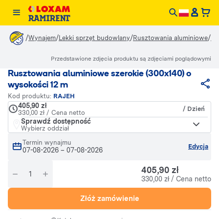
/
/
/
/
Wynajem
Lekki sprzęt budowlany
Rusztowania aluminiowe
Ru
Przedstawione zdjęcia produktu są zdjęciami poglądowymi
Rusztowania aluminiowe szerokie (300x140) o
wysokości 12 m
Kod produktu:
RAJEH
405,90 zł
/ Dzień
330,00 zł / Cena netto
Sprawdź dostępność
Wybierz oddział
Termin wynajmu
Edycja
07-08-2026
–
07-08-2026
405,90 zł
330,00 zł / Cena netto
Złóż zamówienie