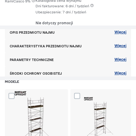
·
Katalogowa cena wynajmu
RamiCasco 9%
Dni fakturowane: 6 dni / tydzień
Ubezpieczenie:
7 dni
/ tydzień
Nie dotyczy promocji
Więcej
OPIS PRZEDMIOTU NAJMU
Więcej
CHARAKTERYSTYKA PRZEDMIOTU NAJMU
Więcej
PARAMETRY TECHNICZNE
Więcej
ŚRODKI OCHRONY OSOBISTEJ
MODELE
Dodaj produkt W312 rusztowanie aluminiowe do porównania
Dodaj produkt W312 l250 ruszto