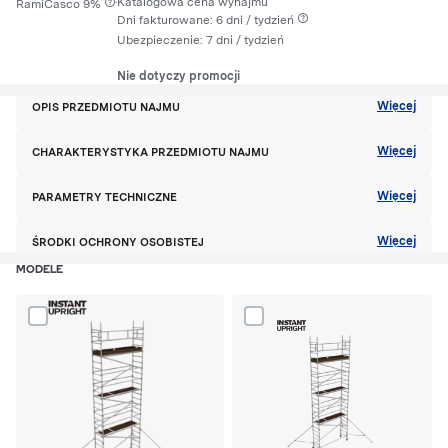
·
Katalogowa cena wynajmu
RamiCasco 9%
Dni fakturowane: 6 dni / tydzień
Ubezpieczenie:
7 dni
/ tydzień
Nie dotyczy promocji
Więcej
OPIS PRZEDMIOTU NAJMU
Więcej
CHARAKTERYSTYKA PRZEDMIOTU NAJMU
Więcej
PARAMETRY TECHNICZNE
Więcej
ŚRODKI OCHRONY OSOBISTEJ
MODELE
Dodaj produkt W306 rusztowanie aluminiowe do porównania
Dodaj produkt W306 l250 ruszto