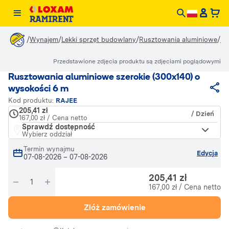
/
/
/
/
Wynajem
Lekki sprzęt budowlany
Rusztowania aluminiowe
Ru
Przedstawione zdjęcia produktu są zdjęciami poglądowymi
Rusztowania aluminiowe szerokie (300x140) o
wysokości 6 m
Kod produktu:
RAJEE
205,41 zł
/ Dzień
167,00 zł / Cena netto
Sprawdź dostępność
Wybierz oddział
Termin wynajmu
Edycja
07-08-2026
–
07-08-2026
205,41 zł
167,00 zł / Cena netto
Złóż zamówienie