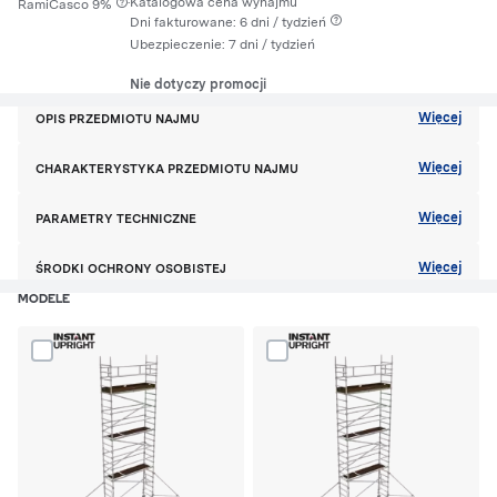
·
Katalogowa cena wynajmu
RamiCasco 9%
Dni fakturowane: 6 dni / tydzień
Ubezpieczenie:
7 dni
/ tydzień
Nie dotyczy promocji
Więcej
OPIS PRZEDMIOTU NAJMU
Więcej
CHARAKTERYSTYKA PRZEDMIOTU NAJMU
Więcej
PARAMETRY TECHNICZNE
Więcej
ŚRODKI OCHRONY OSOBISTEJ
MODELE
Dodaj produkt N304 rusztowanie aluminiowe do porównania
Dodaj produkt Rusztowanie alu. 