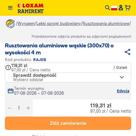
/
/
/
/
Wynajem
Lekki sprzęt budowlany
Rusztowania aluminiowe
Ru
Przedstawione zdjęcia produktu są zdjęciami poglądowymi
Rusztowania aluminiowe wąskie (300x70) o
wysokości 4 m
Kod produktu:
RAJEB
119,31 zł
/ Dzień
97,00 zł / Cena netto
Sprawdź dostępność
Wybierz oddział
Termin wynajmu
Edycja
07-08-2026
–
07-08-2026
119,31 zł
97,00 zł / Cena netto
Złóż zamówienie