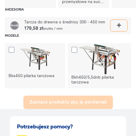
przemysłowe na sucho
i mokro
AKCESORIA
Tarcza do drewna o średnicy 300 - 450 mm
179,58 zł
brutto / mm
MODELE
Dodaj produkt Bks450 pilarka tarczowa do porównania
Dodaj produkt Bkh450/5,5dnb pil
Bks450 pilarka tarczowa
Bkh450/5,5dnb pilarka
tarczowa
Zaznacz produkty aby je porównać
Potrzebujesz pomocy?