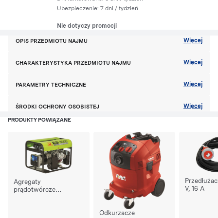
Ubezpieczenie:
7 dni
/ tydzień
Nie dotyczy promocji
Więcej
OPIS PRZEDMIOTU NAJMU
Więcej
CHARAKTERYSTYKA PRZEDMIOTU NAJMU
Więcej
PARAMETRY TECHNICZNE
Więcej
ŚRODKI OCHRONY OSOBISTEJ
PRODUKTY POWIĄZANE
Przedłużac
Agregaty
V, 16 A
prądotwórcze
trójfazowe 6-7,5 kVA
Odkurzacze