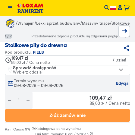
/
/
/
/
Wynajem
Lekki sprzęt budowlany
Maszyny tnące
Stolikowe pi
1 / 2
Przedstawione zdjęcia produktu są zdjęciami poglądowymi
Stolikowe piły do drewna
Kod produktu:
PIELB
109,47 zł
/ Dzień
89,00 zł / Cena netto
Sprawdź dostępność
Wybierz oddział
Termin wynajmu
Edycja
09-08-2026
–
09-08-2026
109,47 zł
89,00 zł / Cena netto
Złóż zamówienie
·
Katalogowa cena wynajmu
RamiCasco 9%
Dni fakturowane: 6 dni / tydzień