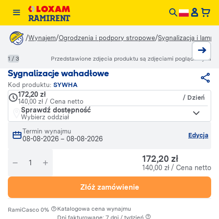
/
/
/
Wynajem
Ogrodzenia i podpory stropowe
Sygnalizacja i lamp
1 / 3
Przedstawione zdjęcia produktu są zdjęciami poglądowymi
Sygnalizacje wahadłowe
Kod produktu:
SYWHA
172,20 zł
/ Dzień
140,00 zł / Cena netto
Sprawdź dostępność
Wybierz oddział
Termin wynajmu
Edycja
08-08-2026
–
08-08-2026
172,20 zł
140,00 zł / Cena netto
Złóż zamówienie
·
Katalogowa cena wynajmu
RamiCasco 0%
Dni fakturowane: 7 dni / tydzień