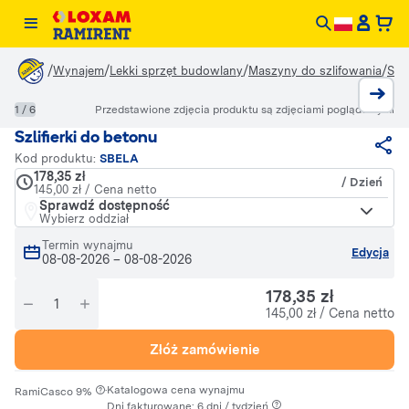
/
/
/
/
Wynajem
Lekki sprzęt budowlany
Maszyny do szlifowania
Szli
1 / 6
Przedstawione zdjęcia produktu są zdjęciami poglądowymi
Szlifierki do betonu
Kod produktu:
SBELA
178,35 zł
/ Dzień
145,00 zł / Cena netto
Sprawdź dostępność
Wybierz oddział
Termin wynajmu
Edycja
08-08-2026
–
08-08-2026
178,35 zł
145,00 zł / Cena netto
Złóż zamówienie
·
Katalogowa cena wynajmu
RamiCasco 9%
Dni fakturowane: 6 dni / tydzień