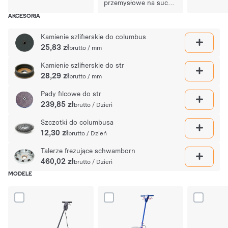
przemysłowe na sucho
i mokro
AKCESORIA
Kamienie szlifierskie do columbus
25,83 zł
brutto / mm
Kamienie szlifierskie do str
28,29 zł
brutto / mm
Pady filcowe do str
239,85 zł
brutto / Dzień
Szczotki do columbusa
12,30 zł
brutto / Dzień
Talerze frezujące schwamborn
460,02 zł
brutto / Dzień
MODELE
Dodaj produkt Str702 szlifierka do betonu do porównania
Dodaj produkt Columbus145sh szlifier
Dodaj prod