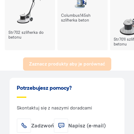
Columbus145sh
szlifierka beton
Str702 szlifierka do
betonu
Str701l szli
betonu
Zaznacz produkty aby je porównać
Potrzebujesz pomocy?
Skontaktuj się z naszymi doradcami
Zadzwoń
Napisz (e-mail)