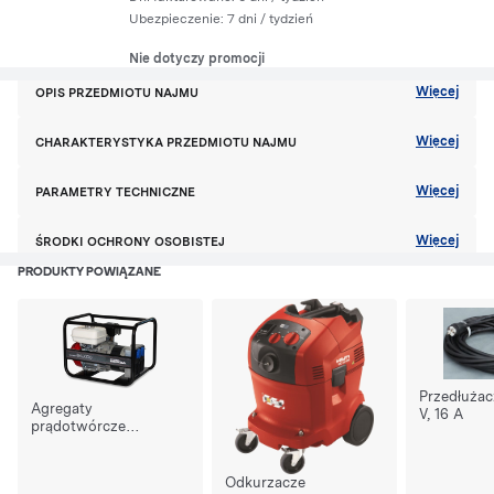
Ubezpieczenie:
7 dni
/ tydzień
Nie dotyczy promocji
Więcej
OPIS PRZEDMIOTU NAJMU
Więcej
CHARAKTERYSTYKA PRZEDMIOTU NAJMU
Więcej
PARAMETRY TECHNICZNE
Więcej
ŚRODKI OCHRONY OSOBISTEJ
PRODUKTY POWIĄZANE
Przedłużac
Agregaty
V, 16 A
prądotwórcze
jednofazowe 1,5 - 2
kVA
Odkurzacze