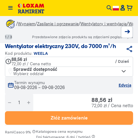
/
/
/
/
Wynajem
Zasilanie i ogrzewanie
Wentylatory i wentylacja
Went
1 / 3
Przedstawione zdjęcia produktu są zdjęciami poglądowymi
Wentylator elektryczny 230V, do 7000 m³/h
Kod produktu:
WEELA
88,56 zł
/ Dzień
72,00 zł / Cena netto
Sprawdź dostępność
Wybierz oddział
Termin wynajmu
Edycja
09-08-2026
–
09-08-2026
88,56 zł
72,00 zł / Cena netto
Złóż zamówienie
·
Katalogowa cena wynajmu
RamiCasco 9%
Dni fakturowane: 6 dni / tydzień