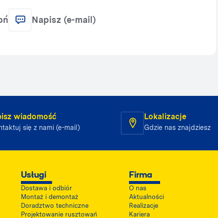
oń
Napisz (e-mail)
isz wiadomość
Lokalizacje
taktuj się z nami (e-mail)
Gdzie nas znajdziesz
Usługi
Firma
Dostawa i odbiór
O nas
Montaż i demontaż
Aktualności
Doradztwo techniczne
Realizacje
Projektowanie rusztowań
Kariera