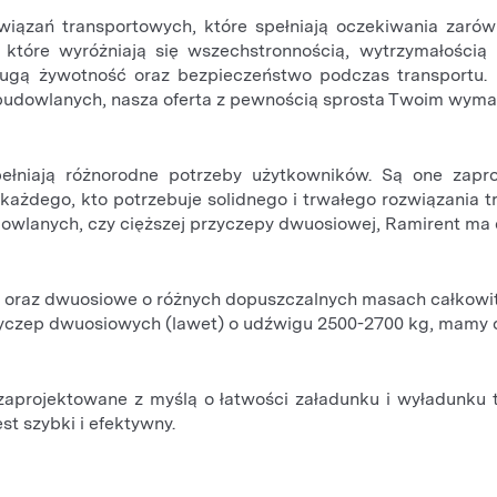
iązań transportowych, które spełniają oczekiwania zarówn
które wyróżniają się wszechstronnością, wytrzymałością 
długą żywotność oraz bezpieczeństwo podczas transportu. 
 budowlanych, nasza oferta z pewnością sprosta Twoim wym
pełniają różnorodne potrzeby użytkowników. Są one zapr
ażdego, kto potrzebuje solidnego i trwałego rozwiązania t
owlanych, czy cięższej przyczepy dwuosiowej, Ramirent ma 
 oraz dwuosiowe o różnych dopuszczalnych masach całkowity
zyczep dwuosiowych (lawet) o udźwigu 2500-2700 kg, mamy c
projektowane z myślą o łatwości załadunku i wyładunku to
st szybki i efektywny.