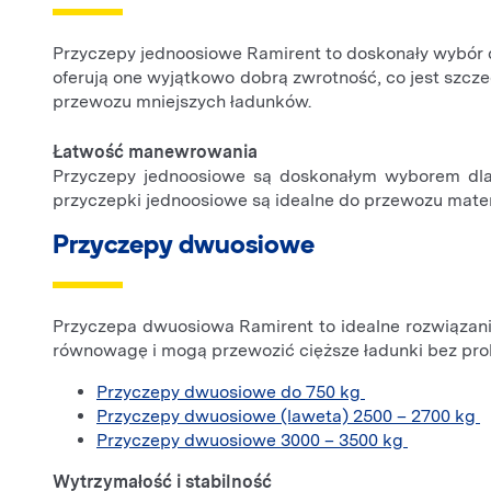
Przyczepy jednoosiowe Ramirent to doskonały wybór dl
oferują one wyjątkowo dobrą zwrotność, co jest szcz
przewozu mniejszych ładunków.
Łatwość manewrowania
Przyczepy jednoosiowe są doskonałym wyborem dla o
przyczepki jednoosiowe są idealne do przewozu mate
Przyczepy dwuosiowe
Przyczepa dwuosiowa Ramirent to idealne rozwiązanie 
równowagę i mogą przewozić cięższe ładunki bez prob
Przyczepy dwuosiowe do 750 kg
Przyczepy dwuosiowe (laweta) 2500 – 2700 kg
Przyczepy dwuosiowe 3000 – 3500 kg
Wytrzymałość i stabilność