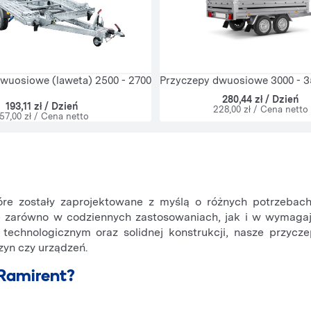
Przyczepy dwuosiowe 3000 - 3
wuosiowe (laweta) 2500 - 2700
280,44 zł / Dzień
193,11 zł / Dzień
228,00 zł / Cena netto
57,00 zł / Cena netto
óre zostały zaprojektowane z myślą o różnych potrzebac
ię zarówno w codziennych zastosowaniach, jak i w wymaga
technologicznym oraz solidnej konstrukcji, nasze przycz
zyn czy urządzeń.
 Ramirent?