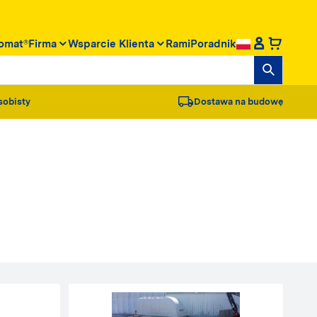
omat®
Firma
Wsparcie Klienta
RamiPoradnik
sobisty
Dostawa na budowę