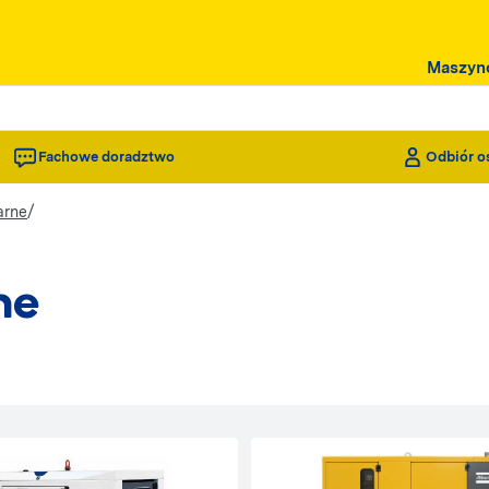
Maszyn
Fachowe doradztwo
Odbiór o
/
arne
ne