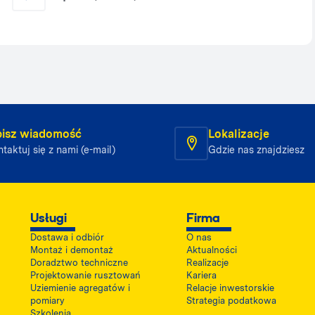
isz wiadomość
Lokalizacje
taktuj się z nami (e-mail)
Gdzie nas znajdziesz
Usługi
Firma
Dostawa i odbiór
O nas
Montaż i demontaż
Aktualności
Doradztwo techniczne
Realizacje
Projektowanie rusztowań
Kariera
Uziemienie agregatów i
Relacje inwestorskie
pomiary
Strategia podatkowa
Szkolenia