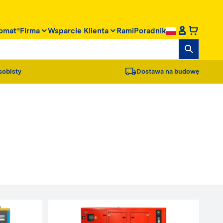
omat®
Firma
Wsparcie Klienta
RamiPoradnik
sobisty
Dostawa na budowę