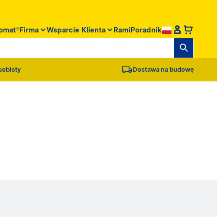
omat®
Firma
Wsparcie Klienta
RamiPoradnik
sobisty
Dostawa na budowę