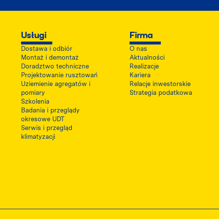
Usługi
Firma
Dostawa i odbiór
O nas
Montaż i demontaż
Aktualności
Doradztwo techniczne
Realizacje
Projektowanie rusztowań
Kariera
Uziemienie agregatów i
Relacje inwestorskie
pomiary
Strategia podatkowa
Szkolenia
Badania i przeglądy
okresowe UDT
Serwis i przegląd
klimatyzacji
 otwiera się w nowej karcie
 PDF z certyfikatem PSWB, otwiera się w nowej karcie