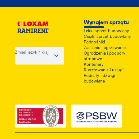
Wynajem sprzętu
Lekki sprzęt budowlany
Ciężki sprzęt budowlany
Podnośniki
Zasilanie i ogrzewanie
Zmień język / kraj
Ogrodzenia i podpory
stropowe
Kontenery
Rusztowania i usługi
Podesty i dźwigi
budowlane
Link do dokumentu PDF z certyfikatem ISO,
Link do dokumentu