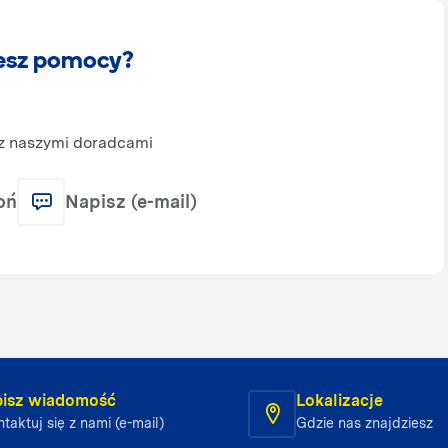
esz pomocy?
 z naszymi doradcami
oń
Napisz (e-mail)
isz wiadomość
Lokalizacje
taktuj się z nami (e-mail)
Gdzie nas znajdziesz