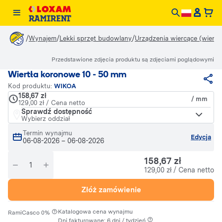
/
/
/
Wynajem
Lekki sprzęt budowlany
Urządzenia wiercące (wiertła,
Przedstawione zdjęcia produktu są zdjęciami poglądowymi
Wiertła koronowe 10 - 50 mm
Kod produktu:
WIKOA
158,67 zł
/ mm
129,00 zł / Cena netto
Sprawdź dostępność
Wybierz oddział
Termin wynajmu
Edycja
06-08-2026
–
06-08-2026
158,67 zł
129,00 zł / Cena netto
Złóż zamówienie
·
Katalogowa cena wynajmu
RamiCasco 0%
Dni fakturowane: 6 dni / tydzień