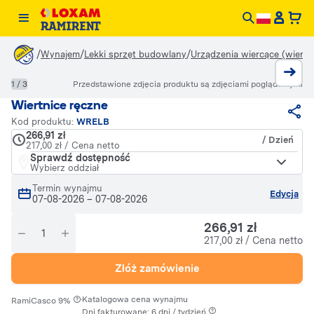
/
/
/
Wynajem
Lekki sprzęt budowlany
Urządzenia wiercące (wiertła,
1 / 3
Przedstawione zdjęcia produktu są zdjęciami poglądowymi
Wiertnice ręczne
Kod produktu:
WRELB
266,91 zł
/ Dzień
217,00 zł / Cena netto
Sprawdź dostępność
Wybierz oddział
Termin wynajmu
Edycja
07-08-2026
–
07-08-2026
266,91 zł
217,00 zł / Cena netto
Złóż zamówienie
·
Katalogowa cena wynajmu
RamiCasco 9%
Dni fakturowane: 6 dni / tydzień