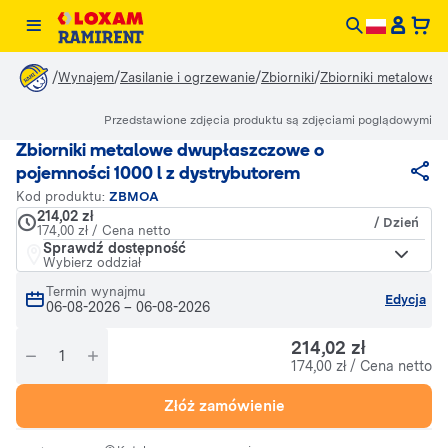
/
/
/
/
Wynajem
Zasilanie i ogrzewanie
Zbiorniki
Zbiorniki metalowe 
Przedstawione zdjęcia produktu są zdjęciami poglądowymi
Zbiorniki metalowe dwupłaszczowe o
pojemności 1000 l z dystrybutorem
Kod produktu:
ZBMOA
214,02 zł
/ Dzień
174,00 zł / Cena netto
Sprawdź dostępność
Wybierz oddział
Termin wynajmu
Edycja
06-08-2026
–
06-08-2026
214,02 zł
174,00 zł / Cena netto
Złóż zamówienie