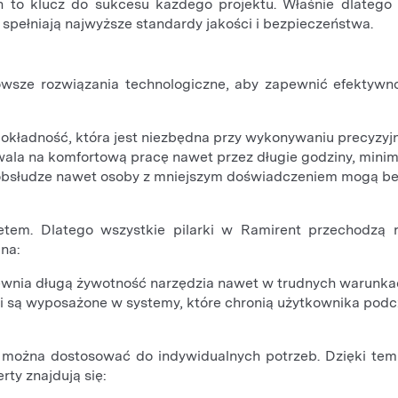
to klucz do sukcesu każdego projektu. Właśnie dlatego 
e spełniają najwyższe standardy jakości i bezpieczeństwa.
owsze rozwiązania technologiczne, aby zapewnić efektywno
dokładność, która jest niezbędna przy wykonywaniu precyzyj
ala na komfortową pracę nawet przez długie godziny, minim
łej obsłudze nawet osoby z mniejszym doświadczeniem mogą be
tem. Dlatego wszystkie pilarki w Ramirent przechodzą r
 na:
ewnia długą żywotność narzędzia nawet w trudnych warunka
 są wyposażone w systemy, które chronią użytkownika podc
 można dostosować do indywidualnych potrzeb. Dzięki temu
rty znajdują się: