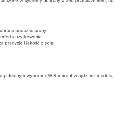
yposażone w systemy ochrony przed przeciążeniem, co
chronę podczas pracy.
omfortu użytkowania.
 precyzję i jakość cięcia.
dą idealnym wyborem. W Ramirent znajdziesz modele,