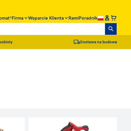
omat®
Firma
Wsparcie Klienta
RamiPoradnik
sobisty
Dostawa na budowę