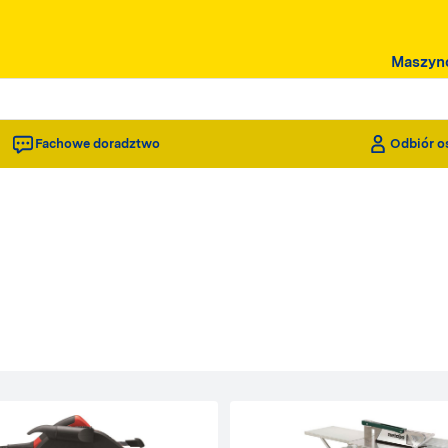
Maszyn
Fachowe doradztwo
Odbiór o