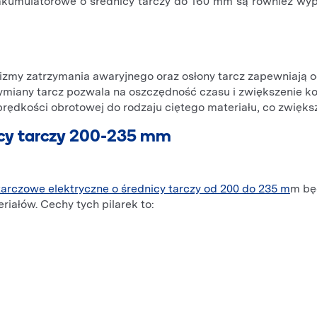
i akumulatorowe o średnicy tarczy do 160 mm są również w
y zatrzymania awaryjnego oraz osłony tarcz zapewniają o
ymiany tarcz pozwala na oszczędność czasu i zwiększenie k
dkości obrotowej do rodzaju ciętego materiału, co zwiększa
nicy tarczy 200-235 mm
 tarczowe elektryczne o średnicy tarczy od 200 do 235 m
m bę
riałów. Cechy tych pilarek to: