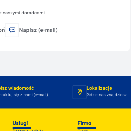
 z naszymi doradcami
oń
Napisz (e-mail)
isz wiadomość
Lokalizacje
taktuj się z nami (e-mail)
Gdzie nas znajdziesz
Usługi
Firma