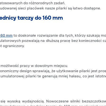
ostosowanych do różnorodnych zadań.
budowanej sieci placówek nasze pilarki są łatwo dostępne.
rednicy tarczy do 160 mm
 160 mm
to doskonałe rozwiązanie dla tych, którzy szukają mob
latorowych pozwalają na dłuższą pracę bez konieczności czę
st ograniczony.
i możliwość pracy w dowolnym miejscu.
gonomiczny design sprawiają, że użytkowanie pilarki jest pro
umulatorowej pilarki te generują mniej hałasu, co jest ist
 się wysoką wydajnością. Nowoczesne silniki bezszczotko